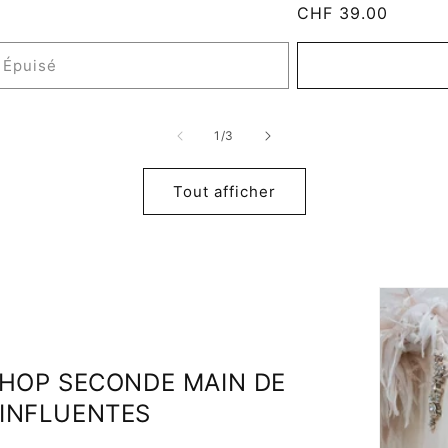
Prix
CHF 39.00
habituel
Épuisé
de
1
/
3
Tout afficher
SHOP SECONDE MAIN DE
INFLUENTES