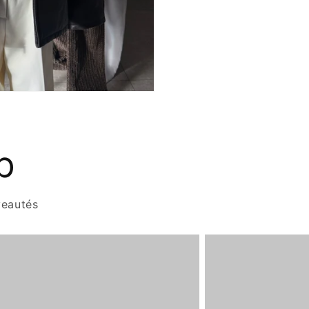
p
veautés