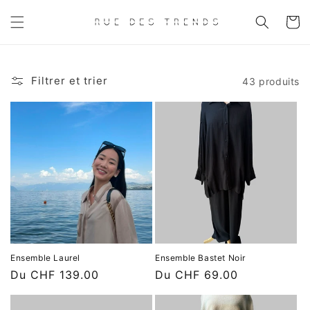
et
passer
Panier
au
contenu
Filtrer et trier
43 produits
Ensemble Laurel
Ensemble Bastet Noir
Prix
Du CHF 139.00
Prix
Du CHF 69.00
habituel
habituel