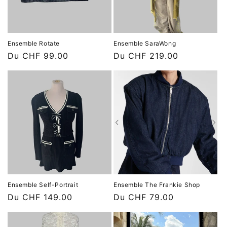
Ensemble Rotate
Ensemble SaraWong
Prix
Du CHF 99.00
Prix
Du CHF 219.00
habituel
habituel
Ensemble Self-Portrait
Ensemble The Frankie Shop
Prix
Du CHF 149.00
Prix
Du CHF 79.00
habituel
habituel