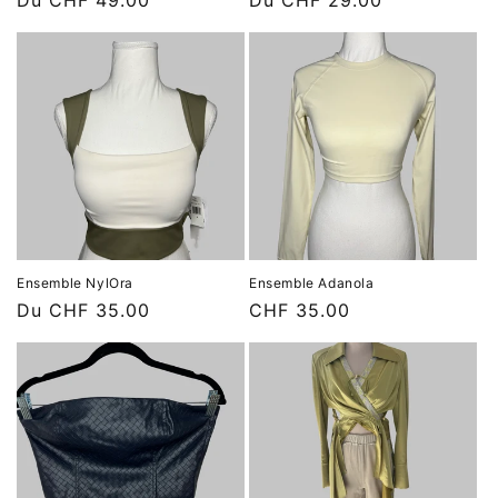
Prix
Du CHF 49.00
Prix
Du CHF 29.00
habituel
habituel
Ensemble NylOra
Ensemble Adanola
Prix
Du CHF 35.00
Prix
CHF 35.00
habituel
habituel