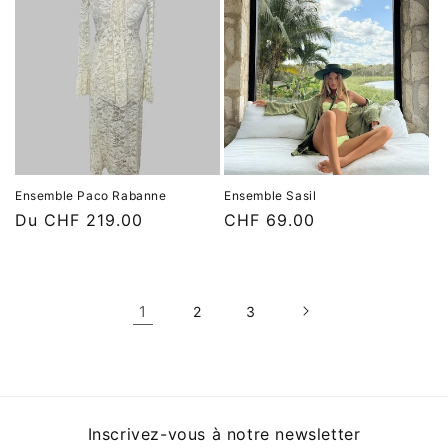
Ensemble Paco Rabanne
Ensemble Sasil
Prix
Du CHF 219.00
Prix
CHF 69.00
habituel
habituel
1
2
3
Inscrivez-vous à notre newsletter