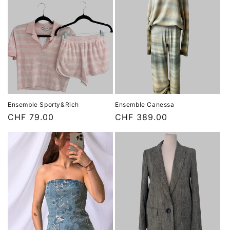
Ensemble Sporty&Rich
Ensemble Canessa
Prix
CHF 79.00
Prix
CHF 389.00
habituel
habituel