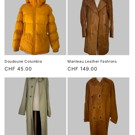
Doudoune Columbia
Manteau Leather Fashions
Prix
CHF 45.00
Prix
CHF 149.00
habituel
habituel