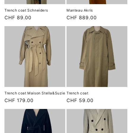
Trench coat Schneiders
Manteau Akris
Prix
CHF 89.00
Prix
CHF 889.00
habituel
habituel
Trench coat Maison Stella&Suzie
Trench coat
Prix
CHF 179.00
Prix
CHF 59.00
habituel
habituel