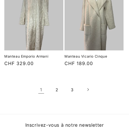
Manteau Emporio Armani
Manteau Vicario Cinque
Prix
CHF 329.00
Prix
CHF 189.00
habituel
habituel
1
2
3
Inscrivez-vous à notre newsletter