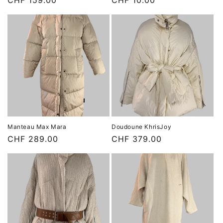
Prix
CHF 159.00
Prix
CHF 10.00
habituel
habituel
Manteau Max Mara
Doudoune KhrisJoy
Prix
CHF 289.00
Prix
CHF 379.00
habituel
habituel