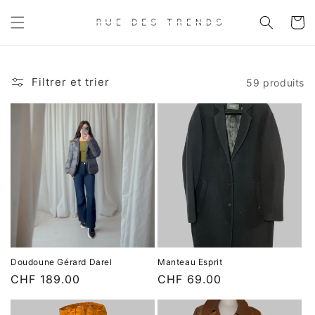
et
passer
Panier
au
contenu
Filtrer et trier
59 produits
Doudoune Gérard Darel
Manteau Esprit
Prix
CHF 189.00
Prix
CHF 69.00
habituel
habituel