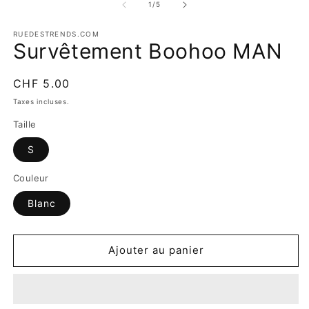
m
de
1
/
5
2
d
RUEDESTRENDS.COM
u
Survêtement Boohoo MAN
f
m
Prix
CHF 5.00
habituel
Taxes incluses.
Taille
S
Couleur
Blanc
Ajouter au panier