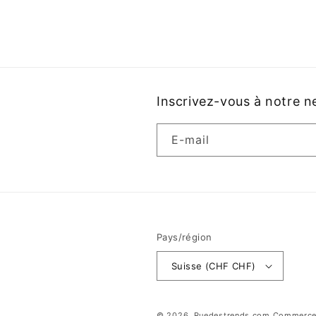
dans
une
fenêtre
modale
Inscrivez-vous à notre n
E-mail
Pays/région
Suisse (CHF CHF)
© 2026,
Ruedestrends.com
Commerce 