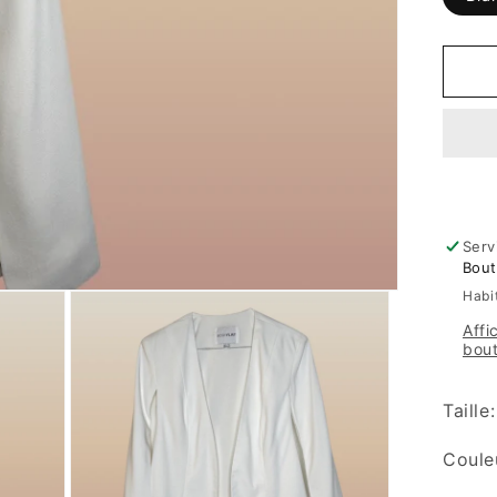
Serv
Bout
Habi
Affi
bou
Taille
Coule