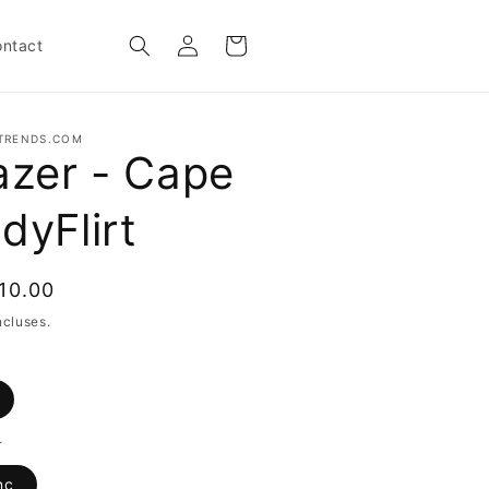
Connexion
Panier
ntact
TRENDS.COM
azer - Cape
dyFlirt
10.00
uel
ncluses.
r
nc