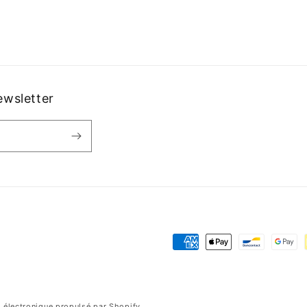
ewsletter
Moyens
de
paiement
électronique propulsé par Shopify