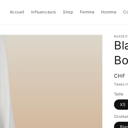
Accueil
Influenceurs
Shop
Femme
Homme
Co
RUEDES
Bl
Bo
Prix
CHF 
habit
Taxes i
Taille
XS
Couleu
Bla