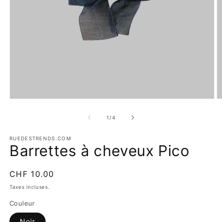
Ouvrir
O
le
le
média
m
de
1
/
4
1
2
dans
d
une
RUEDESTRENDS.COM
u
Barrettes à cheveux Pico
fenêtre
f
modale
m
Prix
CHF 10.00
habituel
Taxes incluses.
Couleur
Noir