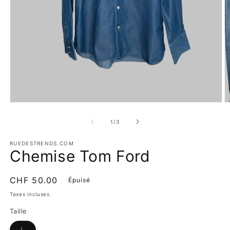
Ouvrir
O
le
le
média
m
de
1
/
3
1
2
dans
d
une
RUEDESTRENDS.COM
u
Chemise Tom Ford
fenêtre
f
modale
m
Prix
CHF 50.00
Épuisé
habituel
Taxes incluses.
Taille
Variante
L