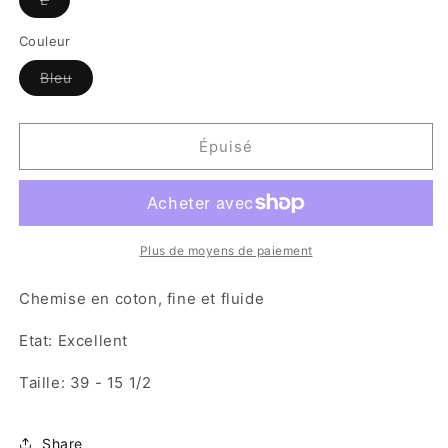
épuisée
ou
indisponible
Couleur
Variante
Bleu
épuisée
ou
indisponible
Épuisé
Plus de moyens de paiement
Chemise en coton, fine et fluide
Etat: Excellent
Taille: 39 - 15 1/2
Share