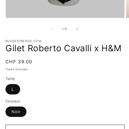
Ouvrir
O
le
le
média
m
de
1
/
5
1
2
dans
d
une
RUEDESTRENDS.COM
u
Gilet Roberto Cavalli x H&M
fenêtre
f
modale
m
Prix
CHF 39.00
habituel
Taxes incluses.
Taille
L
Couleur
Noir