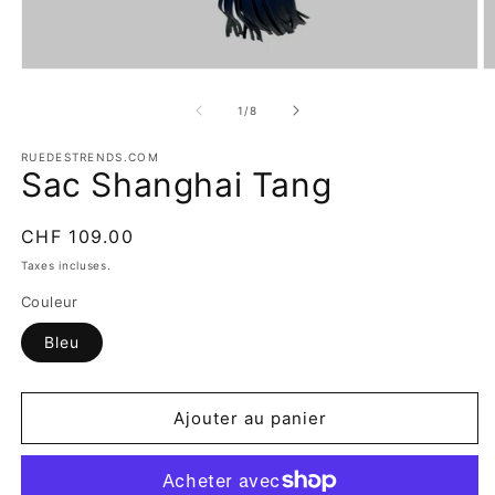
Ouvrir
O
le
le
média
m
de
1
/
8
1
2
dans
d
une
RUEDESTRENDS.COM
u
Sac Shanghai Tang
fenêtre
f
modale
m
Prix
CHF 109.00
habituel
Taxes incluses.
Couleur
Bleu
Ajouter au panier