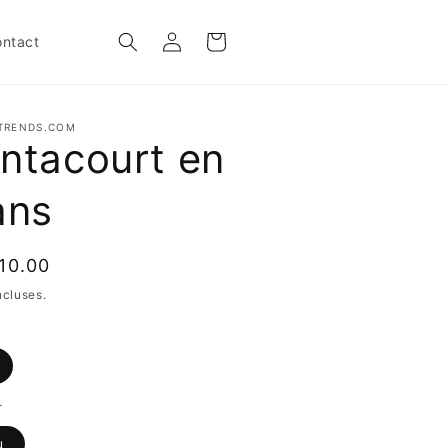
Connexion
Panier
ntact
TRENDS.COM
ntacourt en
ans
10.00
uel
ncluses.
r
u