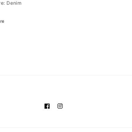
re: Denim
re
Facebook
Instagram