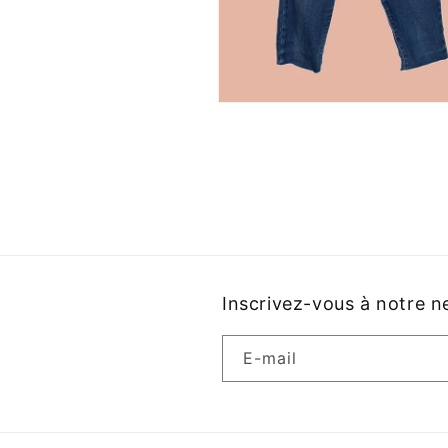
Ouvrir
le
média
2
dans
une
fenêtre
modale
Inscrivez-vous à notre n
E-mail