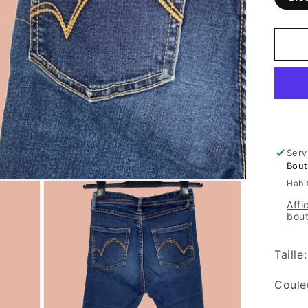
Serv
Bout
Habi
Affi
bou
Taille
Coule